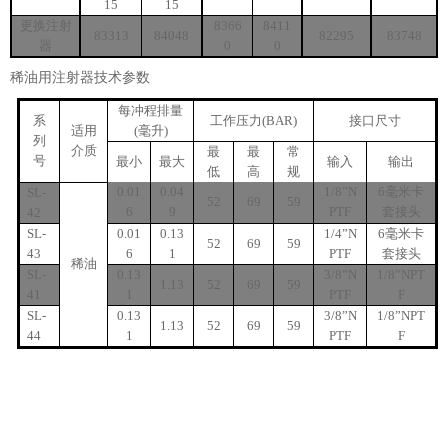
15
15
更换注射
8366
8411
83313
84048
82295
83748
器
0
0
稀油用注射器技术参数
每冲程排量
系
工作压力
(BAR)
接口尺寸
适用
(
毫升
)
列
介质
最
最
常
号
最小
最大
输入
输出
低
高
规
0.01
0.04
1/8
”
N
6
毫米卡
SL-
52
69
59
6
9
PTF
套接头
42
SL-
0.01
0.13
1/4
”
N
6
毫米卡
52
69
59
43
6
1
PTF
套接头
稀油
SL-
0.13
3/8
”
N
1/8
”
NPT
1.13
52
69
59
41
1
PTF
F
SL-
0.13
3/8
”
N
1/8
”
NPT
1.13
52
69
59
44
1
PTF
F