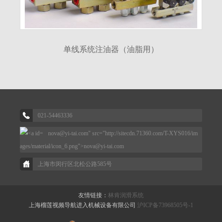
单线系统注油器（油脂用）
021-54463336
nova@yi-tai.com" src="http://sitecdn.71360.com/T-XYS016/im
ages/material/icon_6.png">
nova@yi-tai.com
上海市闵行区北松公路585号
友情链接：
林肯润滑系统
上海榴莲视频导航进入机械设备有限公司
沪ICP备73968505号-1